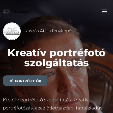
Kaszás Attila fényképész
Kreatív portréfotó
szolgáltatás
jó portréfotók
Kreatív portréfotó szolgáltatás Kreatív
portréfotózás, azaz ötletgazdag, fantáziadús