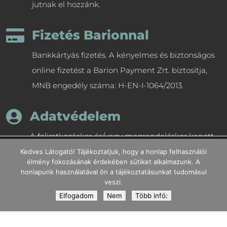
jutnak el hozzánk.

Fizetés Barionnal
Bankkártyás fizetés. A kényelmes és biztonságos
online fizetést a Barion Payment Zrt. biztosítja,
MNB engedély száma: H-EN-I-1064/2013.

Adatvédelem
A feliratkozáskor és/vagy megrendeléskor kapott
A weboldalon a minőségi felhasználói élmény érdekében sütiket
személyes adatokat bizalmasan kezeljük,
Kedves Látogató! Tájékoztatjuk, hogy a honlap felhasználói
használunk.
élmény fokozásának érdekében sütiket alkalmazunk. A
harmadik személynek nem adjuk át.
You can find out more about which cookies we are using or
honlapunk használatával ön a tájékoztatásunkat tudomásul
switch them off in
settings
.
veszi.
Elfogad
Elfogadom
Nem
Több infó: