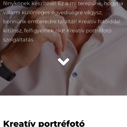
fényképek készítése! Ez a mi terepünk, hogyha
valami különleges egyediségre vágysz,
bennünk emberedre találtál! Kreatív fotóiddal
kitűnsz, felfigyelnek rád! Kreatív portréfotó
szolgáltatás

Kreatív portréfotó