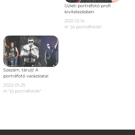
Üzleti portréfotó profi
kivitelezésben
2021-12-14
In "jó portréfotók"
Szezám, tárulj! A
portréfotó varázslata!
2022-01-25
In "jó portréfotók"