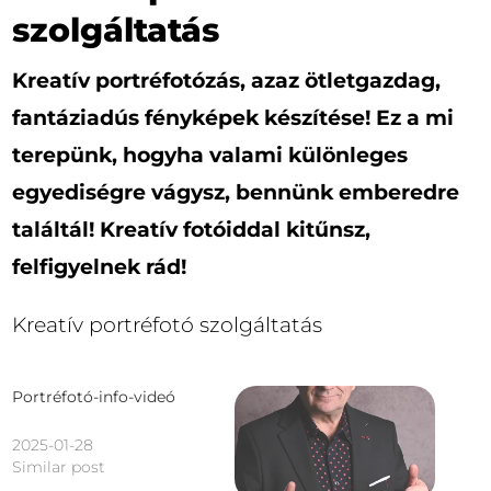
szolgáltatás
Kreatív portréfotózás, azaz ötletgazdag,
fantáziadús fényképek készítése! Ez a mi
terepünk, hogyha valami különleges
egyediségre vágysz, bennünk emberedre
találtál! Kreatív fotóiddal kitűnsz,
felfigyelnek rád!
Kreatív portréfotó szolgáltatás
Portréfotó-info-videó
2025-01-28
Similar post